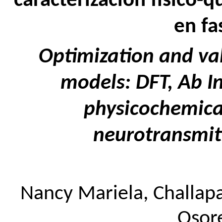
caracterización físico-
en fa
Optimization and va
models: DFT, Ab In
physicochemical
neurotransmitt
Nancy Mariela, Challap
Osor