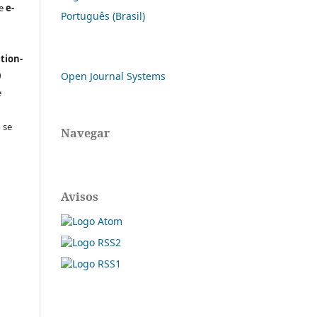
de
e-
Português (Brasil)
tion-
0
Open Journal Systems
e
 se
Navegar
Avisos