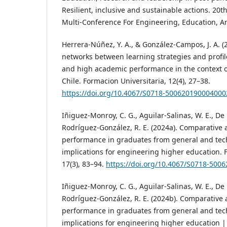
Resilient, inclusive and sustainable actions. 20t
Multi-Conference For Engineering, Education, A
Herrera-Núñez, Y. A., & González-Campos, J. A. 
networks between learning strategies and profi
and high academic performance in the context o
Chile. Formacion Universitaria, 12(4), 27–38.
https://doi.org/10.4067/S0718-500620190004000
Iñiguez-Monroy, C. G., Aguilar-Salinas, W. E., De
Rodríguez-González, R. E. (2024a). Comparative 
performance in graduates from general and tech
implications for engineering higher education. 
17(3), 83–94.
https://doi.org/10.4067/S0718-500
Iñiguez-Monroy, C. G., Aguilar-Salinas, W. E., De
Rodríguez-González, R. E. (2024b). Comparative 
performance in graduates from general and tech
implications for engineering higher education |