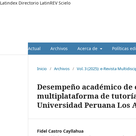
Latindex Directorio LatinREV Scielo
Actual
Archivos
Acerca de
Políticas ed
Inicio
/
Archivos
/
Vol. 3 (2025): e-Revista Multidisci
Desempeño académico de e
multiplataforma de tutoría
Universidad Peruana Los 
Fidel Castro Cayllahua