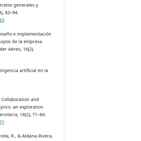
ratos generales y
3), 83–94.
83
Diseño e implementación
uipos de la empresa
er Aéreo, 16(2).
3
igencia artificial en la
). Collaboration and
sics: an exploration
sitaria, 18(2), 71–84.
71
rela, R., & Aldana-Rivera,