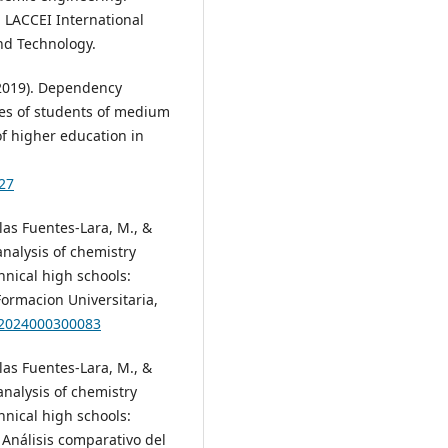
h LACCEI International
nd Technology.
(2019). Dependency
les of students of medium
f higher education in
27
 las Fuentes-Lara, M., &
analysis of chemistry
nical high schools:
Formacion Universitaria,
62024000300083
 las Fuentes-Lara, M., &
analysis of chemistry
nical high schools:
 Análisis comparativo del