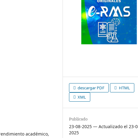
ú
ú
ú
ú
descargar PDF
HTML
ú
XML
Publicado
23-08-2025 — Actualizado el 23-0
2025
, rendimiento académico,