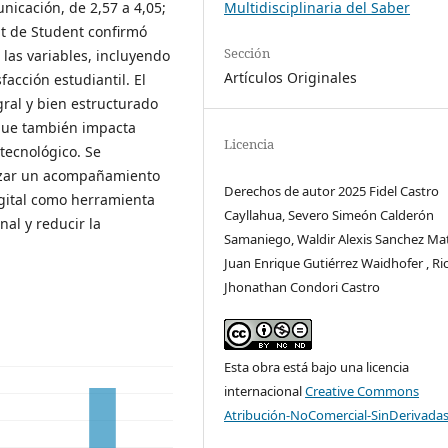
Multidisciplinaria del Saber
nicación, de 2,57 a 4,05;
a t de Student confirmó
Sección
 las variables, incluyendo
Artículos Originales
facción estudiantil. El
gral y bien estructurado
 que también impacta
Licencia
tecnológico. Se
tizar un acompañamiento
Derechos de autor 2025 Fidel Castro
igital como herramienta
Cayllahua, Severo Simeón Calderón
nal y reducir la
Samaniego, Waldir Alexis Sanchez Ma
Juan Enrique Gutiérrez Waidhofer , Ri
Jhonathan Condori Castro
Esta obra está bajo una licencia
internacional
Creative Commons
Atribución-NoComercial-SinDerivadas