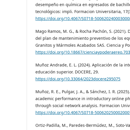
desempeño en química en egresados de bachille
tecnológicos: impli. Formacion Universitaria, 17(
https://doi.org/10.4067/S0718-500620240003000
Mago Ramos, M. G., & Rocha Pachón, S. (2021). 
del plan de mantenimiento preventivo de los eq
Granitos y Mármoles Acabados SAS. Ciencia y Pod
https://doi.org/10.18667/cienciaypoderaereo.70
Muñoz Andrade, E. L. (2024). Aplicación de la intel
educación superior. DOCERE, 29.
https://doi.org/10.33064/2023docere295075
Muñoz, R. E., Pulgar, J. A., & Sánchez, I. R. (2025
academic performance in introductory online phy
through social network analysis. Formacion Univer
https://doi.org/10.4067/S0718-500620250002000
Ortiz-Padilla, M., Paredes-Bermúdez, M., Soto-Va