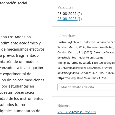
tegración social
Versiones
23-08-2025 (2)
23-08-2025 (1)
Cómo citar
ruana Los Andes ha
Castro Cayllahua, F., Calderón Samaniego, S. 
endimiento académico y
Sanchez Mattos, W. A., Gutiérrez Waidhofer , J
a de mecanismos efectivos
Condori Castro , R. J. (2025). Desempeño ac
ía previo, fragmentado
de estudiantes mediante un sistema
entación de un modelo
multiplataforma de tutoría Facultad de Ingen
vanzado. La investigación
la Universidad Peruana Los Andes.
E-Revista
Multidisciplinaria Del Saber
,
3
, e.RMS0708202
e-experimental de
https://doi.org/10.61286/e-rms.v3i.258
rupo único con mediciones
 por estudiantes en
Más formatos de cita
cuestas, observación
ilidad de los instrumentos
esultados fueron
Número
digitales aumentaron de
Vol. 3 (2025): e-Revista