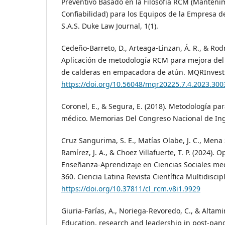
Preventivo Basado en la Filosofía RCM (Manteni
Confiabilidad) para los Equipos de la Empresa d
S.A.S. Duke Law Journal, 1(1).
Cedeño-Barreto, D., Arteaga-Linzan, Á. R., & Rod
Aplicación de metodología RCM para mejora de
de calderas en empacadora de atún. MQRInvestig
https://doi.org/10.56048/mqr20225.7.4.2023.300
Coronel, E., & Segura, E. (2018). Metodología pa
médico. Memorias Del Congreso Nacional de Inge
Cruz Sangurima, S. E., Matías Olabe, J. C., Mena S
Ramírez, J. A., & Choez Villafuerte, T. P. (2024).
Enseñanza-Aprendizaje en Ciencias Sociales med
360. Ciencia Latina Revista Científica Multidiscipli
https://doi.org/10.37811/cl_rcm.v8i1.9929
Giuria-Farías, A., Noriega-Revoredo, C., & Altamir
Education, research and leadership in post-pan