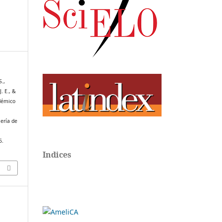
S.,
. E., &
adémico
iería de
5.
Indices