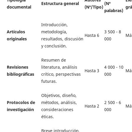
Estructura general
(Nº
documental
(Nº/Tipo)
grá
palabras)
Introducción,
Artículos
metodología,
3 500 - 8
Hasta 6
Má
originales
resultados, discusión
000
y conclusión.
Resumen de
Revisiones
literatura, análisis
4 000 - 10
Hasta 3
Má
bibliográficas
crítico, perspectivas
000
futuras.
Objetivos, diseño,
Protocolos de
métodos, análisis,
2 500 - 6
Hasta 2
Má
investigación
consideraciones
000
éticas.
Breve introducción,