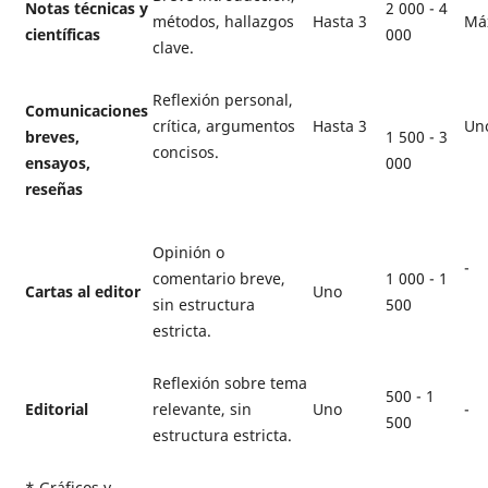
Notas técnicas y
2 000 - 4
métodos, hallazgos
Hasta 3
Má
científicas
000
clave.
Reflexión personal,
Comunicaciones
crítica, argumentos
Hasta 3
Un
breves,
1 500 - 3
concisos.
ensayos,
000
reseñas
Opinión o
-
comentario breve,
1 000 - 1
Cartas al editor
Uno
sin estructura
500
estricta.
Reflexión sobre tema
500 - 1
Editorial
relevante, sin
Uno
-
500
estructura estricta.
* Gráficos y