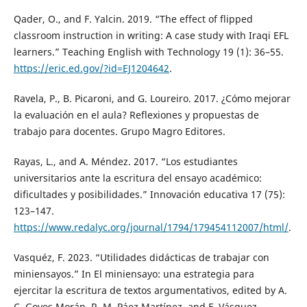
Qader, O., and F. Yalcin. 2019. “The effect of flipped
classroom instruction in writing: A case study with Iraqi EFL
learners.” Teaching English with Technology 19 (1): 36–55.
https://eric.ed.gov/?id=EJ1204642
.
Ravela, P., B. Picaroni, and G. Loureiro. 2017. ¿Cómo mejorar
la evaluación en el aula? Reflexiones y propuestas de
trabajo para docentes. Grupo Magro Editores.
Rayas, L., and A. Méndez. 2017. “Los estudiantes
universitarios ante la escritura del ensayo académico:
dificultades y posibilidades.” Innovación educativa 17 (75):
123–147.
https://www.redalyc.org/journal/1794/179454112007/html/
.
Vasquéz, F. 2023. “Utilidades didácticas de trabajar con
miniensayos.” In El miniensayo: una estrategia para
ejercitar la escritura de textos argumentativos, edited by A.
C. Goyes Morán, R. M. Páez Martínez, and F. Vásquez